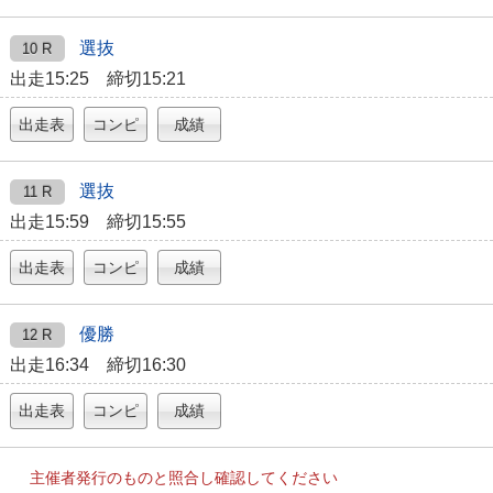
選抜
10 R
出走15:25 締切15:21
出走表
コンピ
成績
選抜
11 R
出走15:59 締切15:55
出走表
コンピ
成績
優勝
12 R
出走16:34 締切16:30
出走表
コンピ
成績
主催者発行のものと照合し確認してください