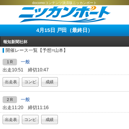
docomoコンテンツ決済版ニッカンボート
4月15日 戸田（最終日）
報知新聞社杯
開催レース一覧【予想=山本】
一般
1 R
出走10:51 締切10:47
出走表
コンピ
成績
一般
2 R
出走11:20 締切11:16
出走表
コンピ
成績