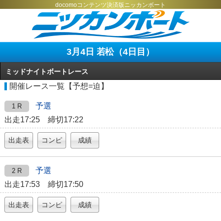
docomoコンテンツ決済版ニッカンボート
3月4日 若松（4日目）
ミッドナイトボートレース
開催レース一覧【予想=迫】
予選
1 R
出走17:25 締切17:22
出走表
コンピ
成績
予選
2 R
出走17:53 締切17:50
出走表
コンピ
成績