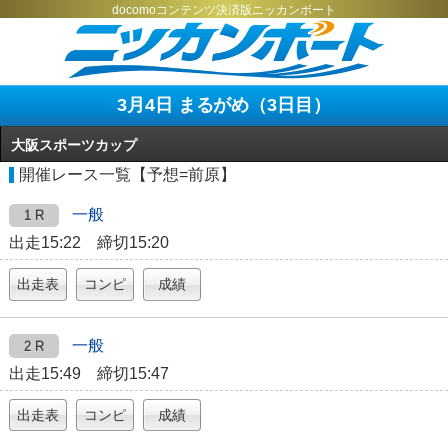
docomoコンテンツ決済版ニッカンボート
3月4日 まるがめ（3日目）
大阪スポーツカップ
開催レース一覧【予想=前原】
一般
1 R
出走15:22 締切15:20
出走表
コンピ
成績
一般
2 R
出走15:49 締切15:47
出走表
コンピ
成績