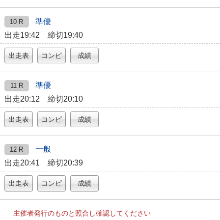
準優
10 R
出走19:42 締切19:40
出走表
コンピ
成績
準優
11 R
出走20:12 締切20:10
出走表
コンピ
成績
一般
12 R
出走20:41 締切20:39
出走表
コンピ
成績
主催者発行のものと照合し確認してください