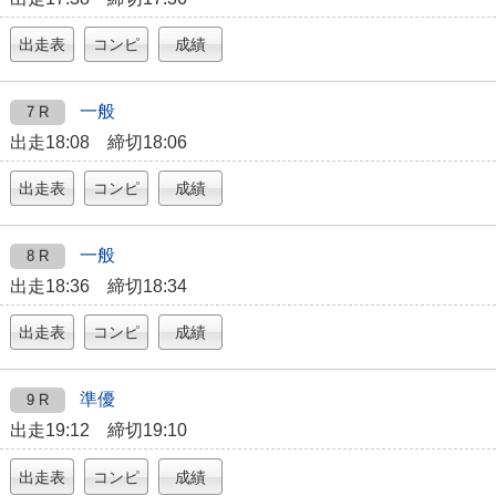
出走表
コンピ
成績
一般
7 R
出走18:08 締切18:06
出走表
コンピ
成績
一般
8 R
出走18:36 締切18:34
出走表
コンピ
成績
準優
9 R
出走19:12 締切19:10
出走表
コンピ
成績