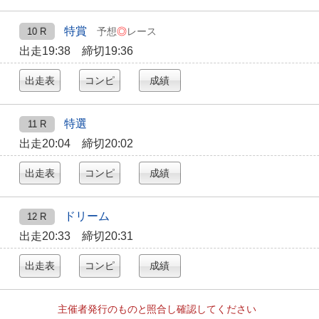
特賞
予想
◎
レース
10 R
出走19:38 締切19:36
出走表
コンピ
成績
特選
11 R
出走20:04 締切20:02
出走表
コンピ
成績
ドリーム
12 R
出走20:33 締切20:31
出走表
コンピ
成績
主催者発行のものと照合し確認してください