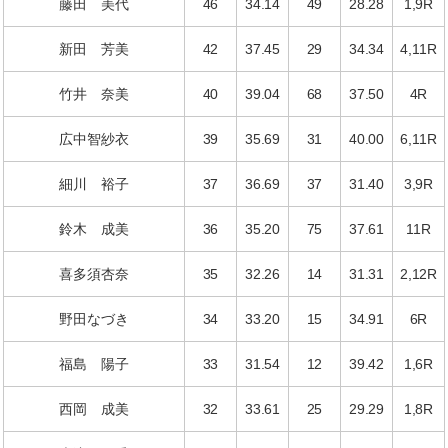
藤田 美代
46
34.14
49
28.28
1,9R
新田 芳美
42
37.45
29
34.34
4,11R
竹井 奈美
40
39.04
68
37.50
4R
広中智紗衣
39
35.69
31
40.00
6,11R
細川 裕子
37
36.69
37
31.40
3,9R
鈴木 成美
36
35.20
75
37.61
11R
喜多須杏奈
35
32.26
14
31.31
2,12R
野田なづき
34
33.20
15
34.91
6R
福島 陽子
33
31.54
12
39.42
1,6R
西岡 成美
32
33.61
25
29.29
1,8R