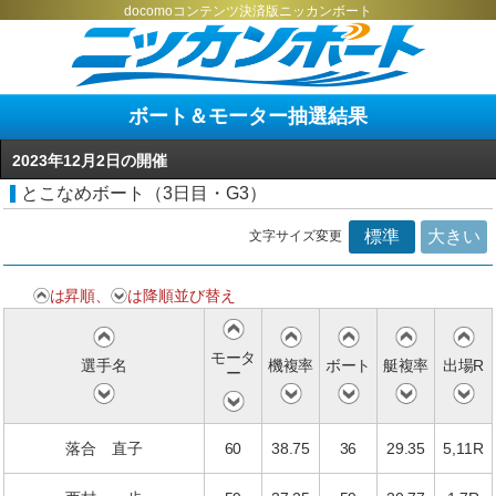
docomoコンテンツ決済版ニッカンボート
ボート＆モーター抽選結果
2023年12月2日の開催
とこなめボート（3日目・G3）
標準
大きい
文字サイズ変更
は昇順、
は降順並び替え
モータ
選手名
機複率
ボート
艇複率
出場R
ー
落合 直子
60
38.75
36
29.35
5,11R