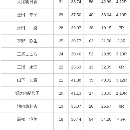
大滝明日香
31
33.74
56
42.99
4,12R
金田 幸子
29
37.50
40
33.64
4,10R
永田 楽
28
33.07
38
19.15
7R
宇野 弥生
25
30.77
63
31.58
2,8R
三嶌こころ
24
30.40
53
28.89
3,10R
三浦 永理
22
28.63
13
32.99
6R
山下 友貴
21
41.38
39
49.02
3,12R
堀之内紀代子
20
41.13
17
33.03
1,10R
河内悠利杏
19
35.37
26
26.67
9R
高橋 淳美
18
36.44
54
34.26
4,9R