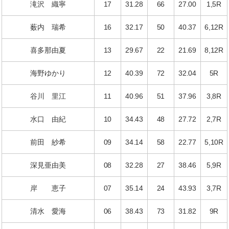
滝沢 織寧
17
31.28
66
27.00
1,5R
薮内 瑞希
16
32.17
50
40.37
6,12R
喜多那由夏
13
29.67
22
21.69
8,12R
海野ゆかり
12
40.39
72
32.04
5R
谷川 里江
11
40.96
51
37.96
3,8R
水口 由紀
10
34.43
48
27.72
2,7R
前田 紗希
09
34.14
58
22.77
5,10R
深見亜由美
08
32.28
27
38.46
5,9R
岸 恵子
07
35.14
24
43.93
3,7R
清水 愛海
06
38.43
73
31.82
9R