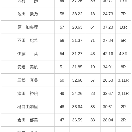
西村 歩
59
37.25
59
30.77
1,7R
池田 紫乃
58
38.22
18
24.73
7R
原 加央理
57
28.63
64
37.23
10R
羽田 妃希
56
31.37
71
27.84
5R
伊藤 栞
54
31.27
46
42.16
4,8R
安達 美帆
51
31.85
19
34.91
8R
三松 直美
50
32.68
57
26.53
3,11R
津田 裕絵
49
34.26
23
32.67
2,11R
樋口由加里
48
36.64
35
30.61
2R
倉田 郁美
47
36.59
33
28.04
2R